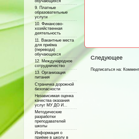
обучающихся
9. Платные
образовательные
услуги
10. Финансово-
хозяйственная
деятельность
11. Вакантные места
для приёма
(перевода)
обучающихся
Следующее
12. Международное
сотрудничество
Подписаться на:
Коммент
13. Организация
питания
Cтраничка дорожной
безопасности
Независимая оценка
качества оказания
услуг МУ ДО И...
Методические
разработки
преподавателей
школы
Информация о
приёме в школу в