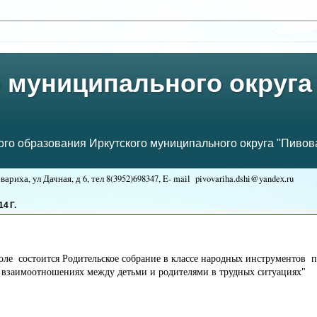
 муниципального округа
о образования Иркутского муниципального округа "Пивова
ариха, ул Дачная, д 6, тел
8(3952)698347, E- mail
pivovariha.dshi@yandex.ru
:
4 Г.
коле
состоится
Родительское собрание в классе народных инструментов 
 взаимоотношениях между детьми и родителями в трудных ситуациях"