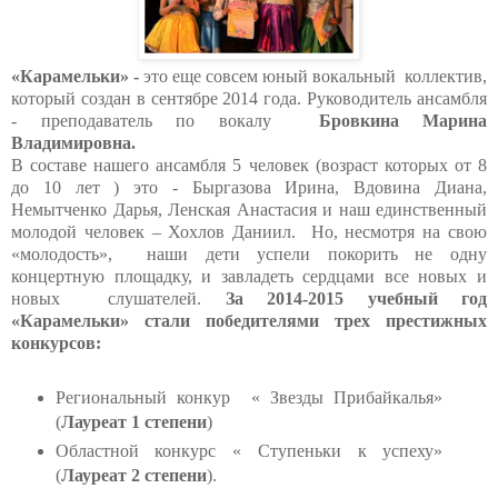
«Карамельки» -
это еще совсем юный вокальный коллектив,
который создан в сентябре 2014 года.
Руководитель ансамбля
- преподаватель по вокалу
Бровкина Марина
Владимировна.
В составе нашего ансамбля 5 человек (возраст которых от 8
до 10 лет ) это - Быргазова Ирина, Вдовина Диана,
Немытченко Дарья, Ленская Анастасия и наш единственный
молодой человек – Хохлов Даниил. Но, несмотря на свою
«молодость», наши дети успели покорить не одну
концертную площадку, и завладеть сердцами все новых и
новых слушателей.
За 2014-2015 учебный год
«Карамельки» стали победителями трех престижных
конкурсов:
Региональный конкур « Звезды Прибайкалья»
(
Лауреат 1 степени
)
Областной конкурс « Ступеньки к успеху»
(
Лауреат 2 степени
).