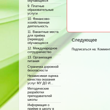
обучающихся
9. Платные
образовательные
услуги
10. Финансово-
хозяйственная
деятельность
11. Вакантные места
для приёма
(перевода)
Следующее
обучающихся
12. Международное
Подписаться на:
Коммент
сотрудничество
13. Организация
питания
Cтраничка дорожной
безопасности
Независимая оценка
качества оказания
услуг МУ ДО И...
Методические
разработки
преподавателей
школы
Информация о
приёме в школу в