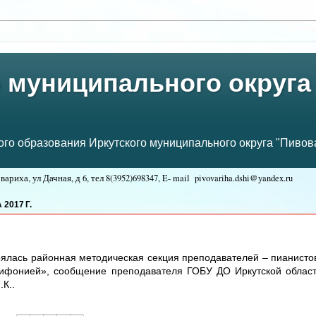
 муниципального округа
о образования Иркутского муниципального округа "Пивова
ариха, ул Дачная, д 6, тел
8(3952)698347, E- mail
pivovariha.dshi@yandex.ru
:
2017 Г.
оялась
районная методическая секция преподавателей – пианисто
лифонией», сообщение преподавателя ГОБУ ДО Иркутской облас
К..