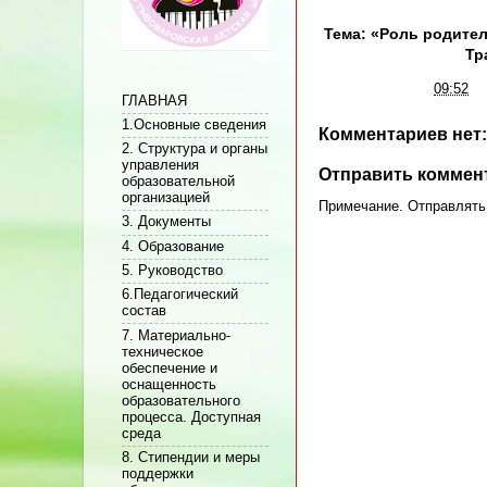
Тема:
«Роль родител
Тр
Автор:
Админ
на
09:52
ГЛАВНАЯ
1.Основные сведения
Комментариев нет:
2. Структура и органы
управления
Отправить коммен
образовательной
организацией
Примечание. Отправлять 
3. Документы
4. Образование
5. Руководство
6.Педагогический
состав
7. Материально-
техническое
обеспечение и
оснащенность
образовательного
процесса. Доступная
среда
8. Стипендии и меры
поддержки