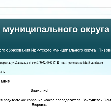
 муниципального округа
о образования Иркутского муниципального округа "Пивова
ариха, ул Дачная, д 6, тел
8(3952)698347, E- mail
pivovariha.dshi@yandex.ru
:
8 Г.
рание
Внимание!
тся родительское собрание класса преподавателя
Вахрушевой Оль
Егоровны