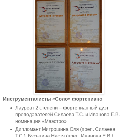
Инструменталисты «Соло» фортепиано
Лауреат 2 степени – фортепианный дуэт
преподавателей Силаева Т.С. и Иванова Е.В.
номинация «Маэстро»
Дипломант Митрошина Оля (преп. Силаева
Т.С.), Бусыгина Настя (преп. Иванова Е.В.)