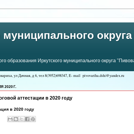
 муниципального округа
о образования Иркутского муниципального округа "Пивова
ариха, ул Дачная, д 6, тел
8(3952)698347, E- mail
pivovariha.dshi@yandex.ru
:
 2020 Г.
говой аттестации в 2020 году
ация в 2020 году