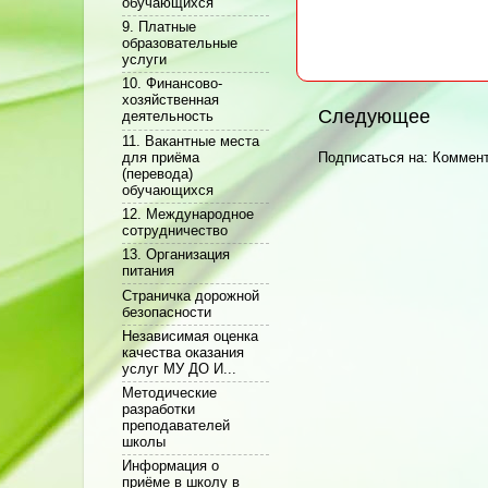
обучающихся
9. Платные
образовательные
услуги
10. Финансово-
хозяйственная
Следующее
деятельность
11. Вакантные места
для приёма
Подписаться на:
Коммент
(перевода)
обучающихся
12. Международное
сотрудничество
13. Организация
питания
Cтраничка дорожной
безопасности
Независимая оценка
качества оказания
услуг МУ ДО И...
Методические
разработки
преподавателей
школы
Информация о
приёме в школу в