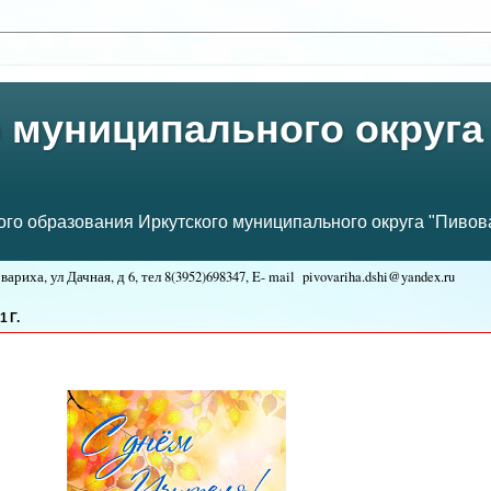
 муниципального округа
о образования Иркутского муниципального округа "Пивова
ариха, ул Дачная, д 6, тел
8(3952)698347, E- mail
pivovariha.dshi@yandex.ru
:
 Г.