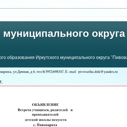
 муниципального округа
о образования Иркутского муниципального округа "Пивова
ариха, ул Дачная, д 6, тел
8(3952)698347, E- mail
pivovariha.dshi@yandex.ru
:
Г.