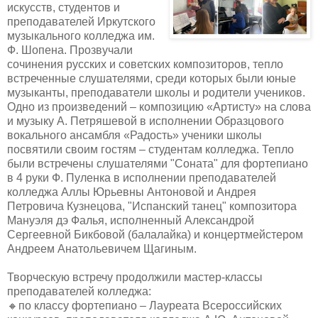
искусств, студентов и
преподавателей Иркутского
музыкального колледжа им.
Ф. Шопена. Прозвучали
сочинения русских и советских композиторов, тепло
встреченные слушателями, среди которых были юные
музыканты, преподаватели школы и родители учеников.
Одно из произведений – композицию «Артисту» на слова
и музыку А. Петряшевой в исполнении Образцового
вокального ансамбля «Радость» ученики школы
посвятили своим гостям – студентам колледжа. Тепло
были встречены слушателями "Соната" для фортепиано
в 4 руки Ф. Пуленка в исполнении преподавателей
колледжа Аллы Юрьевны Антоновой и Андрея
Петровича Кузнецова, "Испанский танец" композитора
Мануэля дэ Фалья, исполненный Александрой
Сергеевной Бикбовой (балалайка) и концертмейстером
Андреем Анатольевичем Щагиным.
Творческую встречу продолжили мастер-классы
преподавателей колледжа:
🔸по классу фортепиано – Лауреата Всероссийских