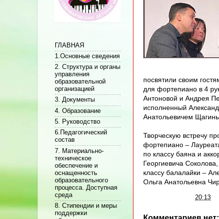
ГЛАВНАЯ
1.Основные сведения
2. Структура и органы
управления
посвятили своим гостя
образовательной
для фортепиано в 4 р
организацией
Антоновой и Андрея Пе
3. Документы
исполненный Александ
4. Образование
Анатольевичем Щагин
5. Руководство
6.Педагогический
Творческую встречу пр
состав
фортепиано – Лауреата
7. Материально-
по классу баяна и акк
техническое
Георгиевича Соколова,
обеспечение и
классу балалайки – Ал
оснащенность
образовательного
Ольга Анатольевна Чир
процесса. Доступная
среда
Автор:
Админ
на
20:13
8. Стипендии и меры
поддержки
Комментариев нет: