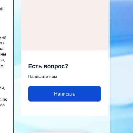
ей
нии
лы
та
вны
ья,
ем
Есть вопрос?
Напишите нам
ой,
Написать
, по
ела