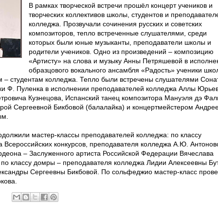
В рамках творческой встречи прошёл концерт учеников и
творческих коллективов школы, студентов и преподавател
колледжа. Прозвучали сочинения русских и советских
композиторов, тепло встреченные слушателями, среди
которых были юные музыканты, преподаватели школы и
родители учеников. Одно из произведений – композицию
«Артисту» на слова и музыку Анны Петряшевой в исполне
образцового вокального ансамбля «Радость» ученики шко
м – студентам колледжа. Тепло были встречены слушателями Сона
уки Ф. Пуленка в исполнении преподавателей колледжа Аллы Юрье
тровича Кузнецова, Испанский танец композитора Мануэля дэ Фал
рой Сергеевной Бикбовой (балалайка) и концертмейстером Андре
ым.
одолжили мастер-классы преподавателей колледжа: по классу
 Всероссийских конкурсов, преподавателя колледжа А.Ю. Антонов
ордеона – Заслуженного артиста Российской Федерации Вячеслава
 по классу домры – преподавателя колледжа Лидии Алексеевны Бут
ександры Сергеевны Бикбовой. По сольфеджио мастер-класс пров
кова.