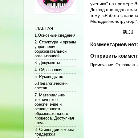
ученика" на примере Э
Доклад преподавателя
тему: «Работа с начин
Мелодия-конструктор."
ГЛАВНАЯ
Автор:
Админ
на
09:43
1.Основные сведения
2. Структура и органы
Комментариев нет:
управления
образовательной
Отправить коммен
организацией
3. Документы
Примечание. Отправлять 
4. Образование
5. Руководство
6.Педагогический
состав
7. Материально-
техническое
обеспечение и
оснащенность
образовательного
процесса. Доступная
среда
8. Стипендии и меры
поддержки