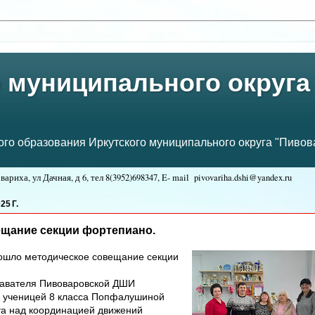
 муниципального округа
о образования Иркутского муниципального округа "Пивова
ариха, ул Дачная, д 6, тел
8(3952)698347, E- mail
pivovariha.dshi@yandex.ru
:
5 Г.
ещание секции фортепиано.
ошло методическое совещание секции
авателя Пивоваровской ДШИ
с ученицей 8 класса Попфалушиной
та над координацией движений