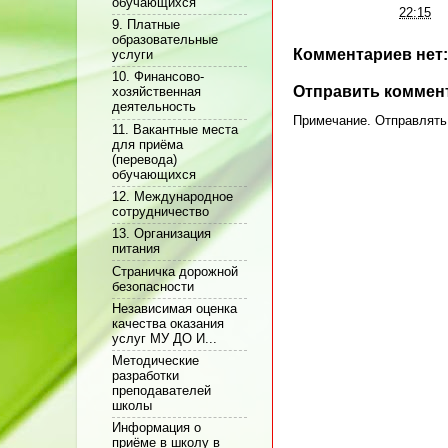
обучающихся
Автор:
Админ
на
22:15
9. Платные
образовательные
Комментариев нет:
услуги
10. Финансово-
Отправить коммен
хозяйственная
деятельность
Примечание. Отправлять 
11. Вакантные места
для приёма
(перевода)
обучающихся
12. Международное
сотрудничество
13. Организация
питания
Cтраничка дорожной
безопасности
Независимая оценка
качества оказания
услуг МУ ДО И...
Методические
разработки
преподавателей
школы
Информация о
приёме в школу в