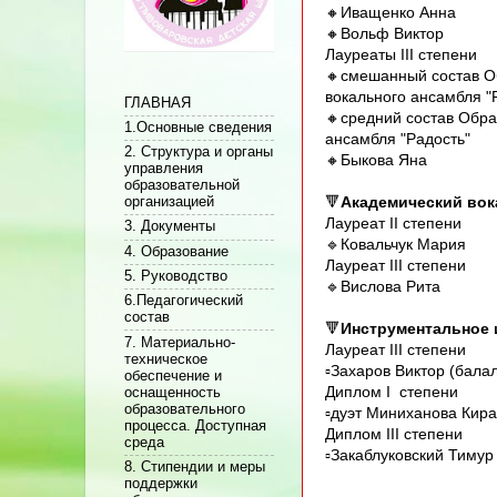
🔸Иващенко Анна
🔸Вольф Виктор
Лауреаты III степени
🔸смешанный состав О
вокального ансамбля "
ГЛАВНАЯ
🔸средний состав Обра
1.Основные сведения
ансамбля "Радость"
2. Структура и органы
🔸Быкова Яна
управления
образовательной
🔻
Академический вок
организацией
Лауреат II степени
3. Документы
🔹Ковальчук Мария
4. Образование
Лауреат III степени
5. Руководство
🔹Вислова Рита
6.Педагогический
состав
🔻
Инструментальное 
7. Материально-
Лауреат III степени
техническое
▫️Захаров Виктор (бала
обеспечение и
Диплом I степени
оснащенность
образовательного
▫️дуэт Миниханова Кир
процесса. Доступная
Диплом III степени
среда
▫️Закаблуковский Тиму
8. Стипендии и меры
поддержки