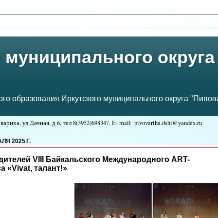
 муниципального округа
о образования Иркутского муниципального округа "Пивова
ариха, ул Дачная, д 6, тел
8(3952)698347, E- mail
pivovariha.dshi@yandex.ru
:
Я 2025 Г.
ителей VIII Байкальского Международного ART-
 «Vivat, талант!»