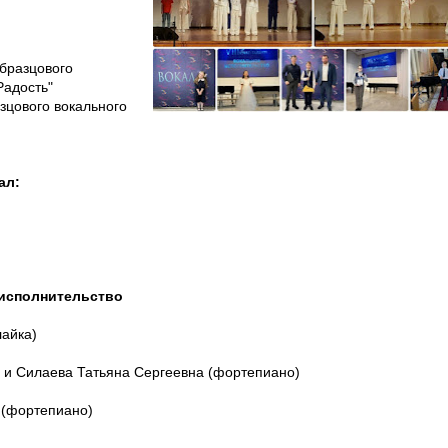
бразцового
Радость"
зцового вокального
ал:
исполнительство
лайка)
а и Силаева Татьяна Сергеевна (фортепиано)
р (фортепиано)