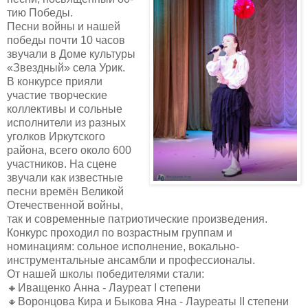
тию Победы.
Песни войны и нашей
победы почти 10 часов
звучали в Доме культуры
«Звездный» села Урик.
В конкурсе прияли
участие творческие
коллективы и сольные
исполнители из разных
уголков Иркутского
района, всего около 600
участников. На сцене
звучали как известные
песни времён Великой
Отечественной войны,
так и современные патриотические произведения.
Конкурс проходил по возрастным группам и
номинациям: сольное исполнение, вокально-
инструментальные ансамбли и профессионалы.
От нашей школы победителями стали:
🔸Иващенко Анна - Лауреат I степени
🔸Воронцова Кира и Быкова Яна - Лауреаты II степени