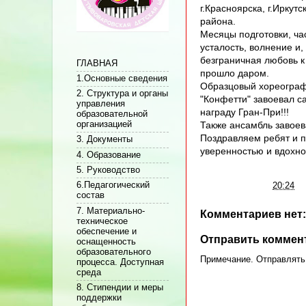
г.Красноярска, г.Иркутс
района.
Месяцы подготовки, ча
усталость, волнение и,
безграничная любовь к
ГЛАВНАЯ
прошло даром.
1.Основные сведения
Образцовый хореограф
2. Структура и органы
"Конфетти" завоевал 
управления
награду Гран-При!!!
образовательной
организацией
Также ансамбль завоев
Поздравляем ребят и п
3. Документы
уверенностью и вдохн
4. Образование
5. Руководство
6.Педагогический
Автор:
Админ
на
20:24
состав
7. Материально-
Комментариев нет:
техническое
обеспечение и
Отправить коммен
оснащенность
образовательного
Примечание. Отправлять 
процесса. Доступная
среда
8. Стипендии и меры
поддержки