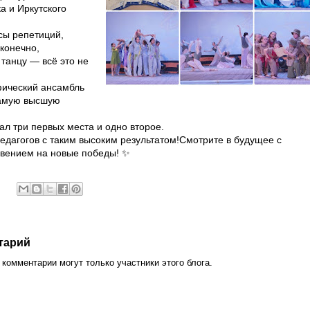
ка и Иркутского
сы репетиций,
 конечно,
 танцу — всё это не
ический ансамбль
самую высшую
ал три первых места и одно второе.
едагогов с таким высоким результатом!Смотрите в будущее с
овением на новые победы! ✨
тарий
комментарии могут только участники этого блога.