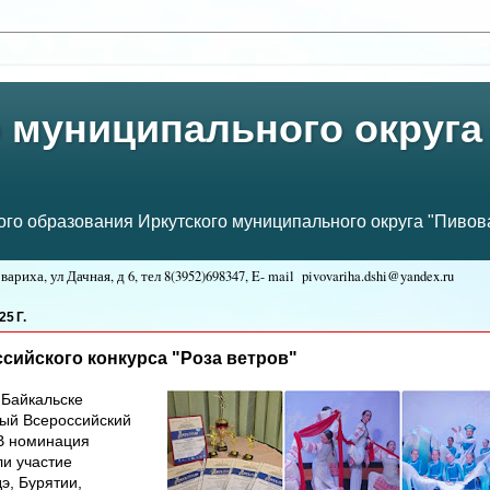
 муниципального округа
о образования Иркутского муниципального округа "Пивова
ариха, ул Дачная, д 6, тел
8(3952)698347, E- mail
pivovariha.dshi@yandex.ru
:
5 Г.
сийского конкурса "Роза ветров"
 Байкальске
ый Всероссийский
 В номинация
и участие
дэ, Бурятии,