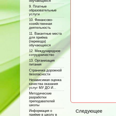
обучающихся
9. Платные
образовательные
услуги
10. Финансово-
хозяйственная
деятельность
11. Вакантные места
для приёма
(перевода)
обучающихся
12. Международное
сотрудничество
13. Организация
питания
Cтраничка дорожной
безопасности
Независимая оценка
качества оказания
услуг МУ ДО И...
Методические
разработки
преподавателей
школы
Следующее
Информация о
приёме в школу в