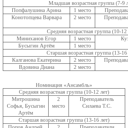
Младшая возрастная группа (7-9 л
Попфалушина Арина
1 место
Преподава
Конотопцева Варвара
2 место
Преподава
Средняя возрастная группа (10-12 
Миниханов Егор
1 место
Ку
Бусыгин Артём
1 место
Старшая возрастная группа (13-16 
Калганова Екатерина
2 место
Преподава
Вдовина Диана
2 место
Номинация «Ансамбль»
Средняя возрастная группа (10-12 лет)
Митрошина
2
Преподаватель
Софья, Бусыгин
место
Силаева Т.С.
Артём
Старшая возрастная группа (13-16 лет)
Попов Андрей,
2
Преподаватели