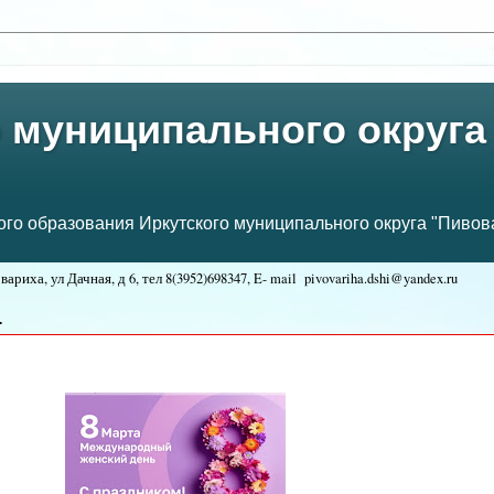
 муниципального округа
о образования Иркутского муниципального округа "Пивова
ариха, ул Дачная, д 6, тел
8(3952)698347, E- mail
pivovariha.dshi@yandex.ru
:
.